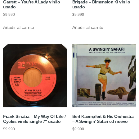
Garrett – You’re A Lady vinilo
Brigade – Dimension •3 vinilo
usado
usado
$
9.990
$
9.990
Añadir al carrito
Añadir al carrito
Frank Sinatra – My Way Of Life /
Bert Kaempfert & His Orchestra
Cycles vinilo single 7″ usado
– A Swingin’ Safari cd nuevo
$
9.990
$
9.990