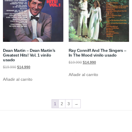
Dean Martin – Dean Martin’s
Ray Conniff And The Singers –
Greatest Hits! Vol. 1 vinilo
In The Mood vinilo usado
usado
$
19.990
$
14.990
$
19.990
$
14.990
Añadir al carrito
Añadir al carrito
1
2
3
→