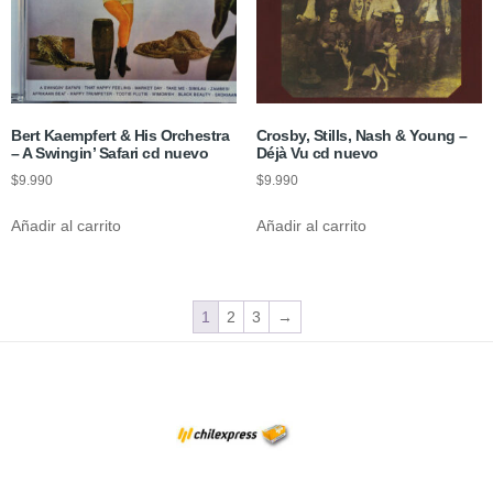
Bert Kaempfert & His Orchestra
Crosby, Stills, Nash & Young –
– A Swingin’ Safari cd nuevo
Déjà Vu cd nuevo
$
9.990
$
9.990
Añadir al carrito
Añadir al carrito
1
2
3
→