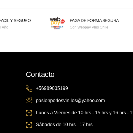
ACIL Y SEGURO
PAGA DE FORMA SEGURA
l Año
Con Webpay Plus Chile
Contacto
+56989035199
pasionporlosvinilos@yahoo.com
Lunes a Viernes de 10 hrs - 15 hrs y 16 hrs - 1
Sábados de 10 hrs - 17 hrs