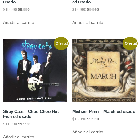
usado
cd usado
$
19.990
$
9.990
$
14.990
$
9.990
Añadir al carrito
Añadir al carrito
¡Oferta!
¡Oferta!
Stray Cats – Choo Choo Hot
Michael Penn – March cd usado
Fish cd usado
$
13.990
$
9.990
$
11.990
$
9.990
Añadir al carrito
Añadir al carrito