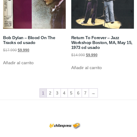
Bob Dylan – Blood On The
Return To Forever – Jazz
Tracks cd usado
Workshop Boston, MA, May 15,
1973 cd usado
$
17.990
$
9.990
$
14.990
$
9.990
Añadir al carrito
Añadir al carrito
1
2
3
4
5
6
7
→