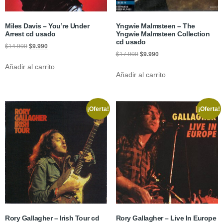
Miles Davis – You’re Under
Yngwie Malmsteen – The
Arrest cd usado
Yngwie Malmsteen Collection
cd usado
$
14.990
$
9.990
$
17.990
$
9.990
Añadir al carrito
Añadir al carrito
¡Oferta!
¡Oferta!
Rory Gallagher – Irish Tour cd
Rory Gallagher – Live In Europe