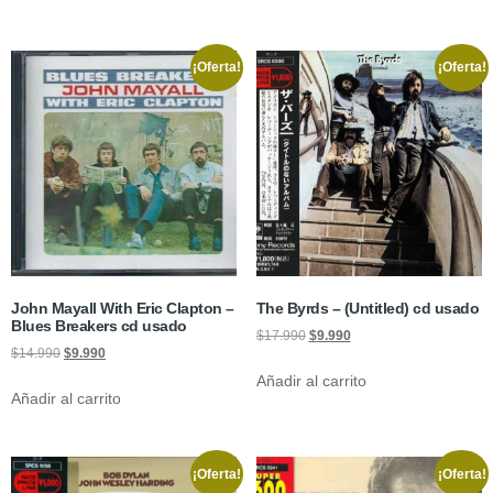
¡Oferta!
¡Oferta!
John Mayall With Eric Clapton –
The Byrds – (Untitled) cd usado
Blues Breakers cd usado
$
17.990
$
9.990
$
14.990
$
9.990
Añadir al carrito
Añadir al carrito
¡Oferta!
¡Oferta!