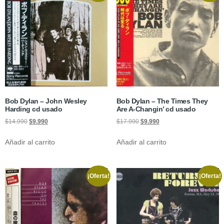
Bob Dylan – John Wesley
Bob Dylan – The Times They
Harding cd usado
Are A-Changin’ cd usado
$
14.990
$
9.990
$
17.990
$
9.990
Añadir al carrito
Añadir al carrito
¡Oferta!
¡Oferta!