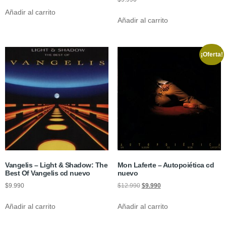
Añadir al carrito
Añadir al carrito
¡Oferta!
Vangelis – Light & Shadow: The
Mon Laferte – Autopoiética cd
Best Of Vangelis cd nuevo
nuevo
$
9.990
$
12.990
$
9.990
Añadir al carrito
Añadir al carrito