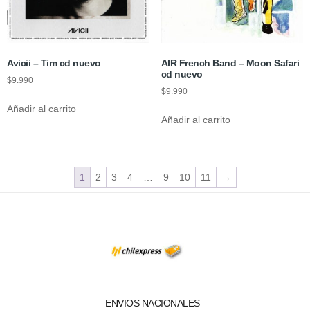
Avicii – Tim cd nuevo
AIR French Band – Moon Safari
cd nuevo
$
9.990
$
9.990
Añadir al carrito
Añadir al carrito
1
2
3
4
…
9
10
11
→
ENVIOS NACIONALES