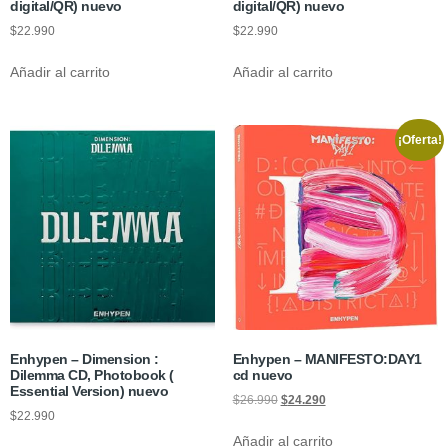
digital/QR) nuevo
digital/QR) nuevo
$
22.990
$
22.990
Añadir al carrito
Añadir al carrito
¡Oferta!
Enhypen – Dimension :
Enhypen – MANIFESTO:DAY1
Dilemma CD, Photobook (
cd nuevo
Essential Version) nuevo
$
26.990
$
24.290
$
22.990
Añadir al carrito