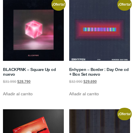
¡Oferta!
¡Oferta!
BLACKPINK – Square Up cd
Enhypen – Border : Day One cd
nuevo
+ Box Set nuevo
$
31.990
$
28.790
$
32.990
$
29.690
Añadir al carrito
Añadir al carrito
¡Oferta!