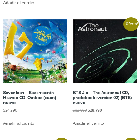
Añadir al carrito
¡Oferta!
Seventeen – Seventeenth
BTS Jin – The Astronaut CD,
Heaven CD, Outbox (carat)
photobook (version 02) (BTS)
nuevo
nuevo
$
24.990
$
31.990
$
28.790
Añadir al carrito
Añadir al carrito