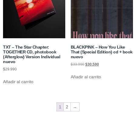
TXT – The Star Chapter:
BLACKPINK – How You Like
TOGETHER CD, photobook
That (Special Edition) cd + book
(Afterglow) Version Individual
nuevo
nuevo
$
33.990
$
30.590
$
29.990
Añadir al carrito
Añadir al carrito
1
2
→