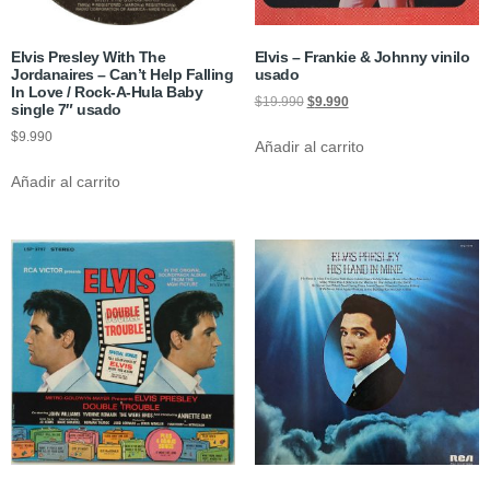
Elvis Presley With The
Elvis – Frankie & Johnny vinilo
Jordanaires – Can’t Help Falling
usado
In Love / Rock-A-Hula Baby
$
19.990
$
9.990
single 7″ usado
$
9.990
Añadir al carrito
Añadir al carrito