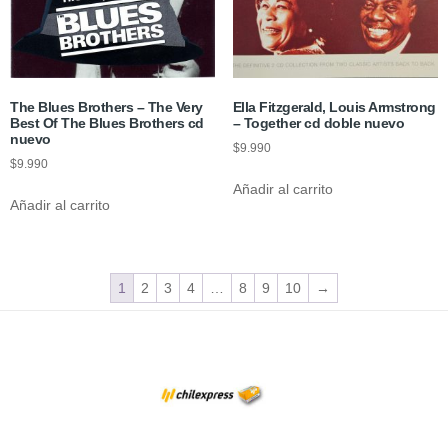
The Blues Brothers – The Very
Ella Fitzgerald, Louis Armstrong
Best Of The Blues Brothers cd
– Together cd doble nuevo
nuevo
$
9.990
$
9.990
Añadir al carrito
Añadir al carrito
1
2
3
4
…
8
9
10
→