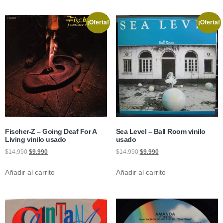
¡Oferta!
¡Oferta!
Fischer-Z – Going Deaf For A
Sea Level – Ball Room vinilo
Living vinilo usado
usado
$
14.990
$
9.990
$
14.990
$
9.990
Añadir al carrito
Añadir al carrito