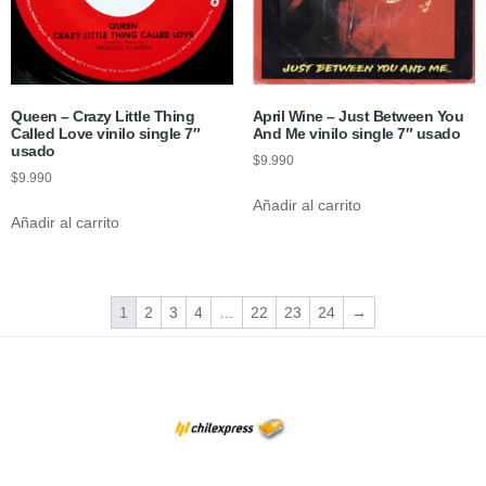
Queen – Crazy Little Thing
April Wine – Just Between You
Called Love vinilo single 7″
And Me vinilo single 7″ usado
usado
$
9.990
$
9.990
Añadir al carrito
Añadir al carrito
1
2
3
4
…
22
23
24
→