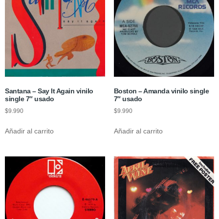
Santana – Say It Again vinilo
Boston – Amanda vinilo single
single 7″ usado
7″ usado
$
9.990
$
9.990
Añadir al carrito
Añadir al carrito