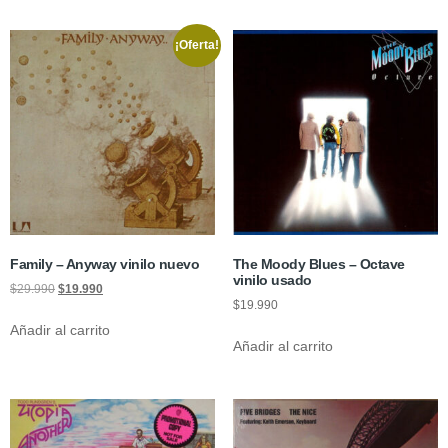
¡Oferta!
Family – Anyway vinilo nuevo
The Moody Blues – Octave
vinilo usado
$
29.990
$
19.990
$
19.990
Añadir al carrito
Añadir al carrito