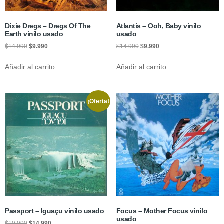
Dixie Dregs ‎– Dregs Of The
Atlantis – Ooh, Baby vinilo
Earth vinilo usado
usado
$
14.990
$
9.990
$
14.990
$
9.990
Añadir al carrito
Añadir al carrito
¡Oferta!
Passport ‎– Iguaçu vinilo usado
Focus ‎– Mother Focus vinilo
usado
$
19.990
$
14.990