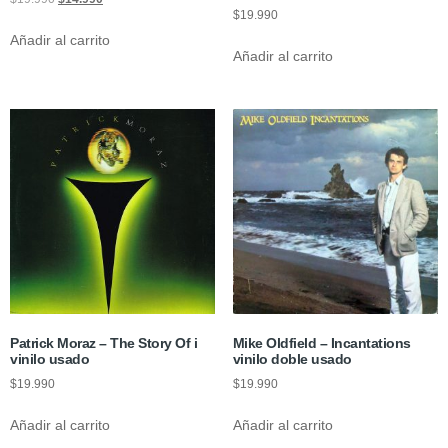
$
19.990
Añadir al carrito
Añadir al carrito
Patrick Moraz ‎– The Story Of i
Mike Oldfield – Incantations
vinilo usado
vinilo doble usado
$
19.990
$
19.990
Añadir al carrito
Añadir al carrito