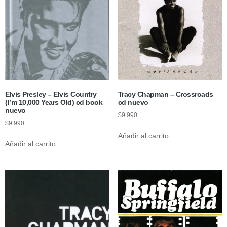
Elvis Presley – Elvis Country
Tracy Chapman – Crossroads
(I’m 10,000 Years Old) cd book
cd nuevo
nuevo
$
9.990
$
9.990
Añadir al carrito
Añadir al carrito