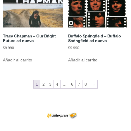
Tracy Chapman – Our Bright
Buffalo Springfield – Buffalo
Future cd nuevo
Springfield cd nuevo
$
9.990
$
9.990
Añadir al carrito
Añadir al carrito
1
2
3
4
…
6
7
8
→