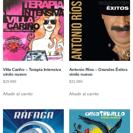
Villa Cariño – Terapia Intensiva
Antonio Ríos – Grandes Éxitos
vinilo nuevo
vinilo nuevo
$
29.990
$
31.990
Añadir al carrito
Añadir al carrito