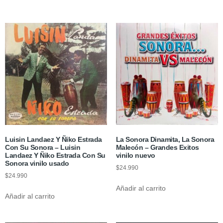
Luisin Landaez Y Ñiko Estrada
La Sonora Dinamita, La Sonora
Con Su Sonora – Luisin
Malecón – Grandes Exitos
Landaez Y Ñiko Estrada Con Su
vinilo nuevo
Sonora vinilo usado
$
24.990
$
24.990
Añadir al carrito
Añadir al carrito