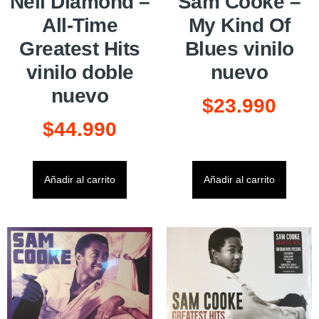
Neil Diamond –
Sam Cooke –
All-Time
My Kind Of
Greatest Hits
Blues vinilo
vinilo doble
nuevo
nuevo
$
23.990
$
44.990
Añadir al carrito
Añadir al carrito