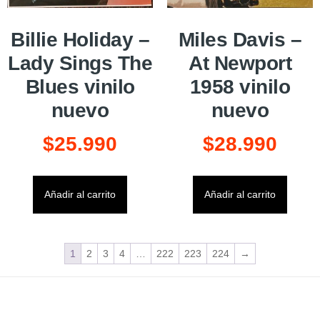
Billie Holiday –
Miles Davis –
Lady Sings The
At Newport
Blues vinilo
1958 vinilo
nuevo
nuevo
$
25.990
$
28.990
Añadir al carrito
Añadir al carrito
1
2
3
4
…
222
223
224
→