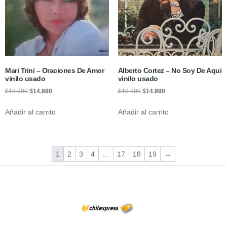
Mari Trini – Oraciones De Amor
Alberto Cortez – No Soy De Aqui
vinilo usado
vinilo usado
$
19.990
$
14.990
$
19.990
$
14.990
Añadir al carrito
Añadir al carrito
1
2
3
4
…
17
18
19
→