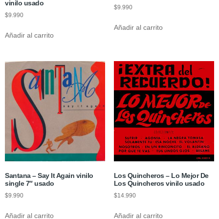
vinilo usado
$
9.990
$
9.990
Añadir al carrito
Añadir al carrito
Santana – Say It Again vinilo
Los Quincheros ‎– Lo Mejor De
single 7″ usado
Los Quincheros vinilo usado
$
9.990
$
14.990
Añadir al carrito
Añadir al carrito