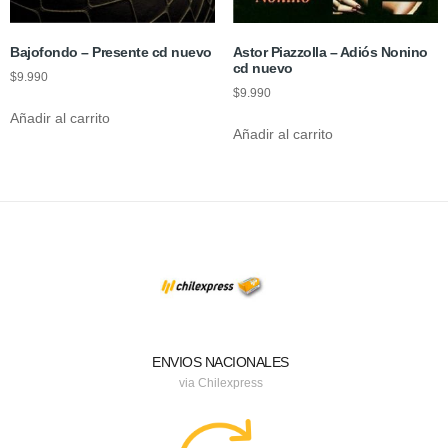
Bajofondo – Presente cd nuevo
Astor Piazzolla – Adiós Nonino
cd nuevo
$
9.990
$
9.990
Añadir al carrito
Añadir al carrito
ENVIOS NACIONALES
via Chilexpress