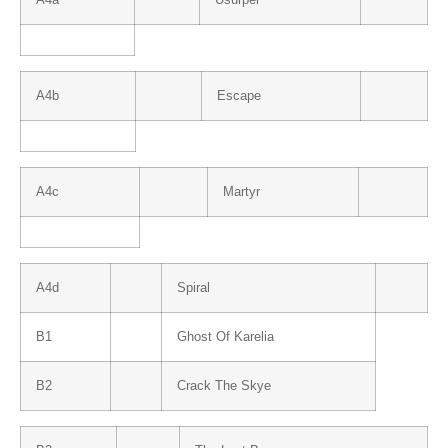
A4a
Usurper
A4b
Escape
A4c
Martyr
A4d
Spiral
B1
Ghost Of Karelia
B2
Crack The Skye