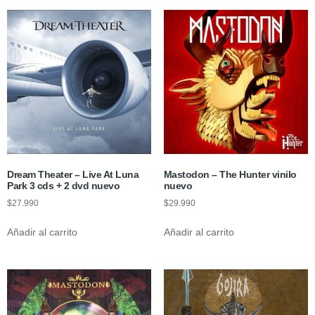
Dream Theater – Live At Luna
Mastodon ‎– The Hunter vinilo
Park 3 cds + 2 dvd nuevo
nuevo
$
27.990
$
29.990
Añadir al carrito
Añadir al carrito