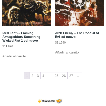
Iced Earth – Framing
Arch Enemy – The Root Of All
Armageddon: Something
Evil cd nuevo
Wicked Part 1 cd nuevo
$
11.990
$
11.990
Añadir al carrito
Añadir al carrito
1
2
3
4
…
25
26
27
→