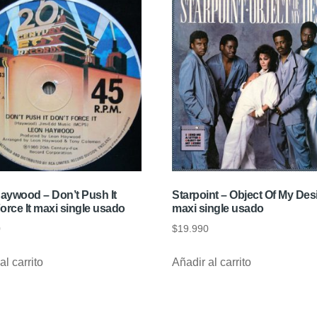
aywood – Don’t Push It
Starpoint – Object Of My Des
orce It maxi single usado
maxi single usado
0
$
19.990
al carrito
Añadir al carrito