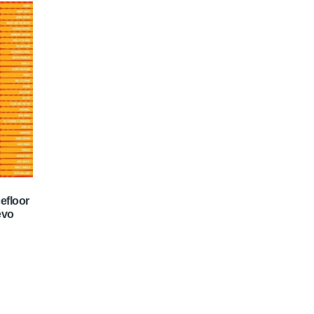
efloor
evo