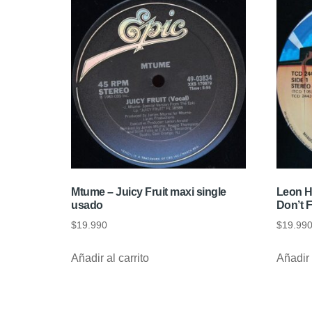
Mtume – Juicy Fruit maxi single
Leon H
usado
Don’t F
$
19.990
$
19.99
Añadir al carrito
Añadir 