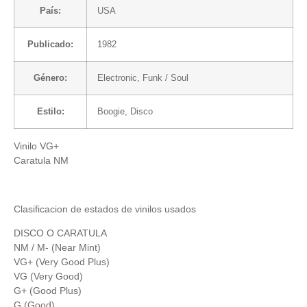
País:
USA
Publicado:
1982
Género:
Electronic
,
Funk / Soul
Estilo:
Boogie
,
Disco
Vinilo VG+
Caratula NM
Clasificacion de estados de vinilos usados
DISCO O CARATULA
NM / M- (Near Mint)
VG+ (Very Good Plus)
VG (Very Good)
G+ (Good Plus)
G (Good)