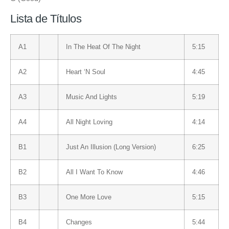
Lista de Títulos
A1
In The Heat Of The Night
5:15
A2
Heart ‘N Soul
4:45
A3
Music And Lights
5:19
A4
All Night Loving
4:14
B1
Just An Illusion (Long Version)
6:25
B2
All I Want To Know
4:46
B3
One More Love
5:15
B4
Changes
5:44