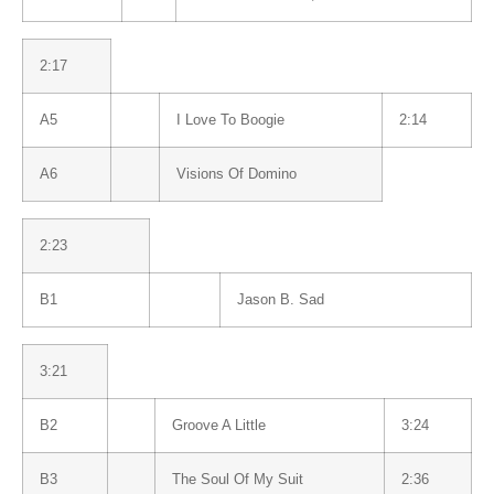
2:17
A5
I Love To Boogie
2:14
A6
Visions Of Domino
2:23
B1
Jason B. Sad
3:21
B2
Groove A Little
3:24
B3
The Soul Of My Suit
2:36