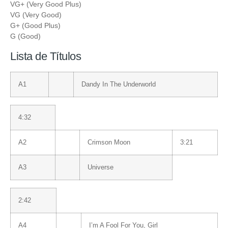
VG+ (Very Good Plus)
VG (Very Good)
G+ (Good Plus)
G (Good)
Lista de Títulos
A1
Dandy In The Underworld
4:32
A2
Crimson Moon
3:21
A3
Universe
2:42
A4
I’m A Fool For You, Girl