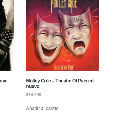
Love
Mötley Crüe – Theatre Of Pain cd
nuevo
$
14.990
Añadir al carrito