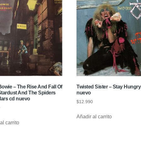
owie – The Rise And Fall Of
Twisted Sister – Stay Hungry
Stardust And The Spiders
nuevo
ars cd nuevo
$
12.990
0
Añadir al carrito
al carrito