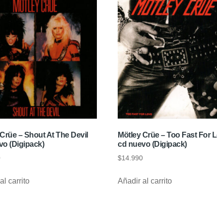
Crüe – Shout At The Devil
Mötley Crüe – Too Fast For 
vo (Digipack)
cd nuevo (Digipack)
0
$
14.990
al carrito
Añadir al carrito