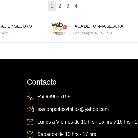
1
2
3
4
→
ACIL Y SEGURO
PAGA DE FORMA SEGURA
l Año
Con Webpay Plus Chile
Contacto
+56989035199
pasionporlosvinilos@yahoo.com
Lunes a Viernes de 10 hrs - 15 hrs y 16 hrs - 1
Sábados de 10 hrs - 17 hrs