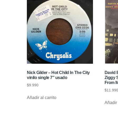
Nick Gilder – Hot Child In The City
David B
vinilo single 7″ usado
Ziggy 
From M
$
9.990
$
11.99
Añadir al carrito
Añadir 