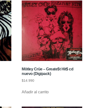
Mötley Crüe – Greate$t Hit$ cd
nuevo (Digipack)
$
14.990
Añadir al carrito