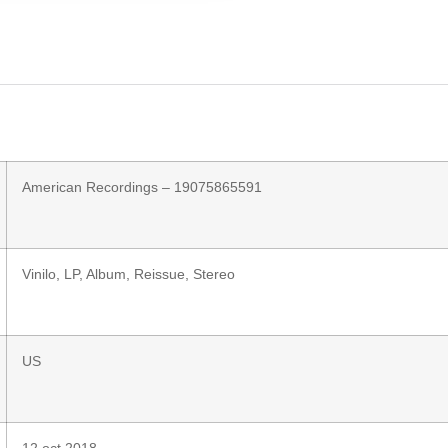
American Recordings
– 19075865591
Vinilo
, LP, Album, Reissue, Stereo
US
12 oct 2018