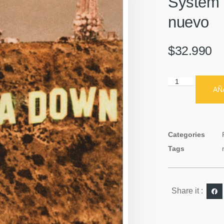
System O
nuevo
$
32.990
AÑ
Categories
Tags
Share it :