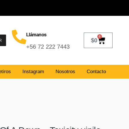
Llámanos
0
$
0
R
+56 72 222 7443
tiros
Instagram
Nosotros
Contacto