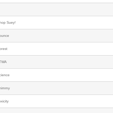
hop Suey!
ounce
orest
TWA
cience
himmy
xicity