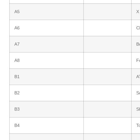
A5
X
A6
C
A7
B
A8
F
B1
A
B2
S
B3
S
B4
To