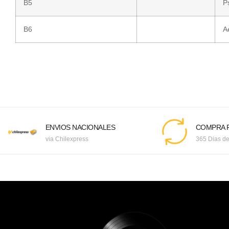
B5
P
B6
A
ENVIOS NACIONALES
COMPRA F
via Chilexpress
365 Dias de