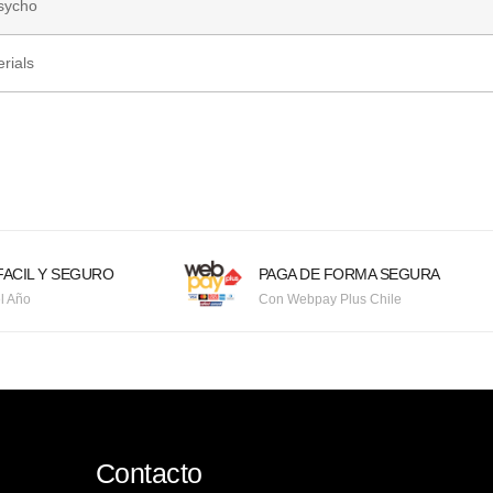
sycho
erials
ACIL Y SEGURO
PAGA DE FORMA SEGURA
l Año
Con Webpay Plus Chile
Contacto