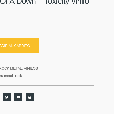
f A Down – Toxicity vinilo
ADIR AL CARRITO
ROCK METAL
,
VINILOS
nu metal
,
rock