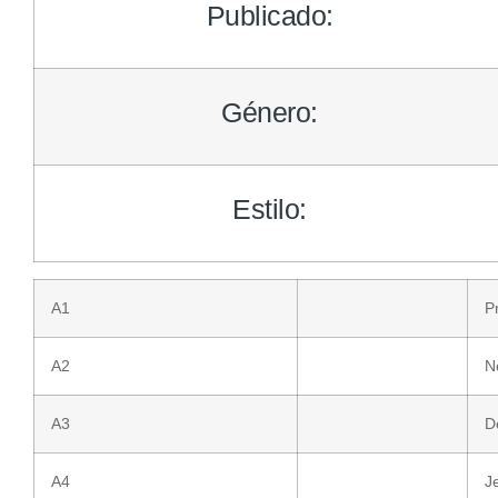
Publicado:
Género:
Estilo:
A1
P
A2
N
A3
D
A4
Je