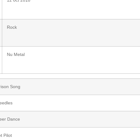
Rock
Nu Metal
rison Song
eedles
eer Dance
t Pilot