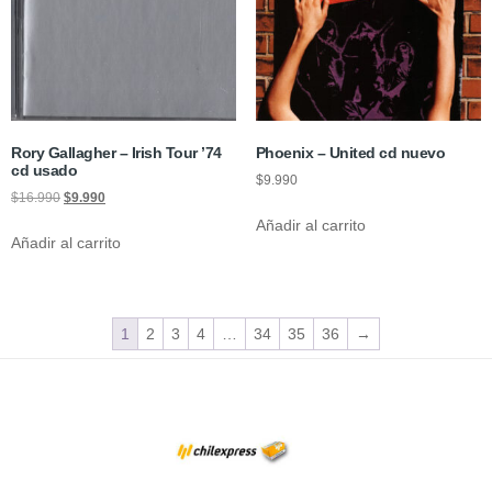
Rory Gallagher – Irish Tour ’74
Phoenix – United cd nuevo
cd usado
$
9.990
$
16.990
$
9.990
Añadir al carrito
Añadir al carrito
1
2
3
4
…
34
35
36
→