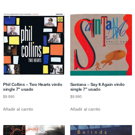
Phil Collins – Two Hearts vinilo
Santana – Say It Again vinilo
single 7″ usado
single 7″ usado
$
9.990
$
9.990
Añadir al carrito
Añadir al carrito