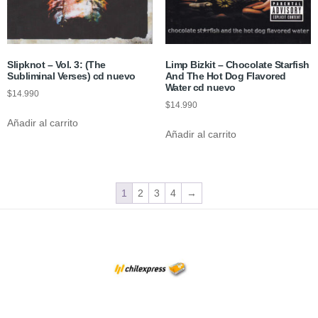
Slipknot – Vol. 3: (The
Limp Bizkit – Chocolate Starfish
Subliminal Verses) cd nuevo
And The Hot Dog Flavored
Water cd nuevo
$
14.990
$
14.990
Añadir al carrito
Añadir al carrito
1
2
3
4
→