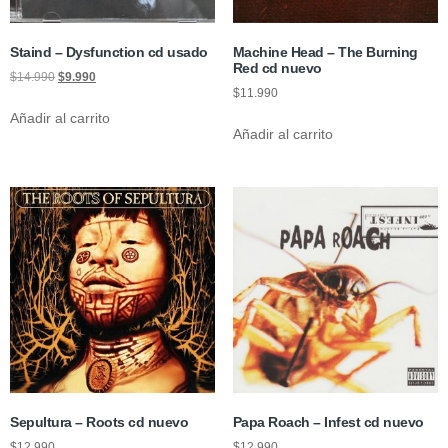
Staind – Dysfunction cd usado
Machine Head – The Burning
Red cd nuevo
$
14.990
$
9.990
$
11.990
Añadir al carrito
Añadir al carrito
Sepultura – Roots cd nuevo
Papa Roach – Infest cd nuevo
$
12.990
$
12.990