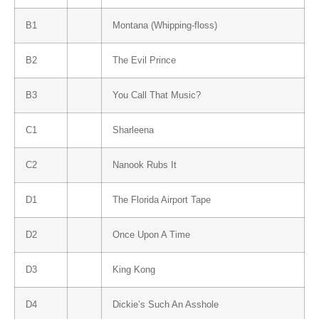
B1
Montana (Whipping-floss)
B2
The Evil Prince
B3
You Call That Music?
C1
Sharleena
C2
Nanook Rubs It
D1
The Florida Airport Tape
D2
Once Upon A Time
D3
King Kong
D4
Dickie’s Such An Asshole