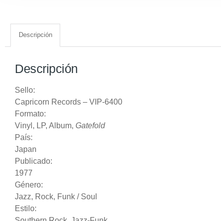
Descripción
Descripción
Sello:
Capricorn Records
‎– VIP-6400
Formato:
Vinyl
, LP, Album,
Gatefold
País:
Japan
Publicado:
1977
Género:
Jazz
,
Rock
,
Funk / Soul
Estilo:
Southern Rock
,
Jazz-Funk