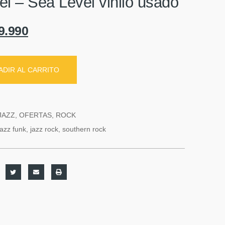
l ‎– Sea Level vinilo usado
9.990
ADIR AL CARRITO
JAZZ
,
OFERTAS
,
ROCK
jazz funk
,
jazz rock
,
southern rock