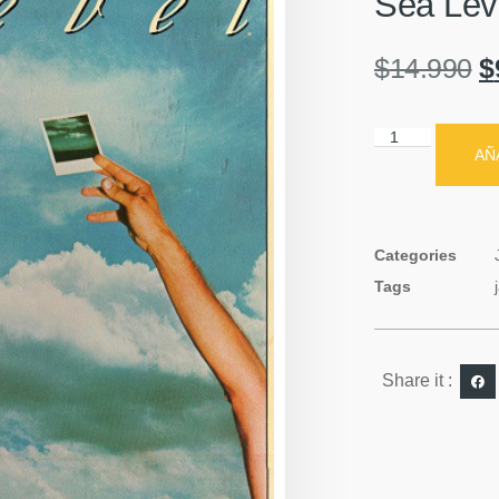
Sea Leve
$
14.990
$
AÑ
Categories
Tags
Share it :