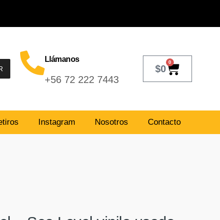
Llámanos
0
$
0
R
+56 72 222 7443
tiros
Instagram
Nosotros
Contacto