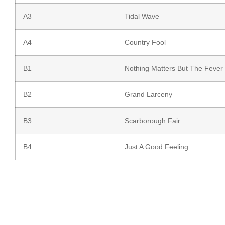
A3
Tidal Wave
A4
Country Fool
B1
Nothing Matters But The Fever
B2
Grand Larceny
B3
Scarborough Fair
B4
Just A Good Feeling