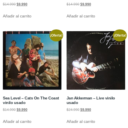
$
14.990
$
9.990
$
14.990
$
9.990
Añadir al carrito
Añadir al carrito
¡Oferta!
¡Oferta!
Sea Level ‎– Cats On The Coast
Jan Akkerman – Live vinilo
vinilo usado
usado
$
14.990
$
9.990
$
24.990
$
9.990
Añadir al carrito
Añadir al carrito