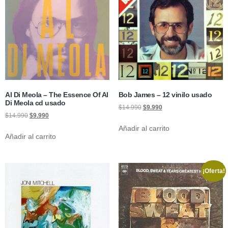
Al Di Meola – The Essence Of Al
Bob James – 12 vinilo usado
Di Meola cd usado
$
14.990
$
9.990
$
14.990
$
9.990
Añadir al carrito
Añadir al carrito
¡Oferta!