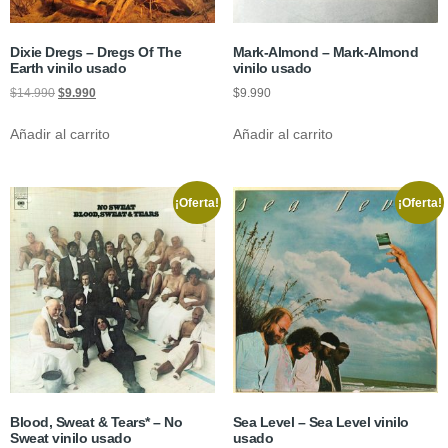
Dixie Dregs ‎– Dregs Of The
Mark-Almond ‎– Mark-Almond
Earth vinilo usado
vinilo usado
$
14.990
$
9.990
$
9.990
Añadir al carrito
Añadir al carrito
¡Oferta!
¡Oferta!
Blood, Sweat & Tears* ‎– No
Sea Level ‎– Sea Level vinilo
Sweat vinilo usado
usado