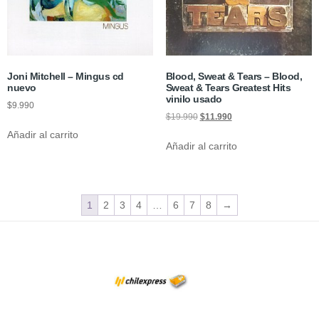
Joni Mitchell – Mingus cd
Blood, Sweat & Tears – Blood,
nuevo
Sweat & Tears Greatest Hits
vinilo usado
$
9.990
$
19.990
$
11.990
Añadir al carrito
Añadir al carrito
1
2
3
4
…
6
7
8
→