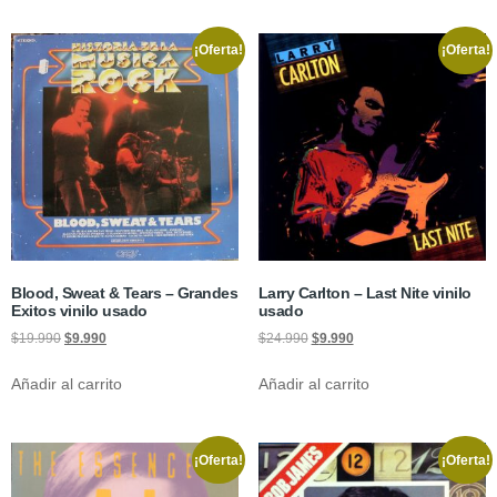
¡Oferta!
¡Oferta!
Blood, Sweat & Tears – Grandes
Larry Carlton – Last Nite vinilo
Exitos vinilo usado
usado
$
19.990
$
9.990
$
24.990
$
9.990
Añadir al carrito
Añadir al carrito
¡Oferta!
¡Oferta!