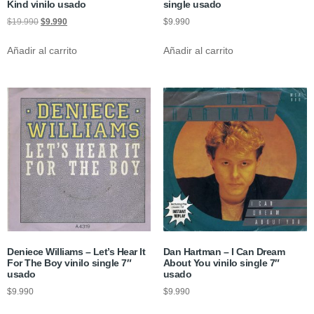
Kind vinilo usado
single usado
$
19.990
$
9.990
$
9.990
Añadir al carrito
Añadir al carrito
Deniece Williams – Let’s Hear It
Dan Hartman – I Can Dream
For The Boy vinilo single 7″
About You vinilo single 7″
usado
usado
$
9.990
$
9.990