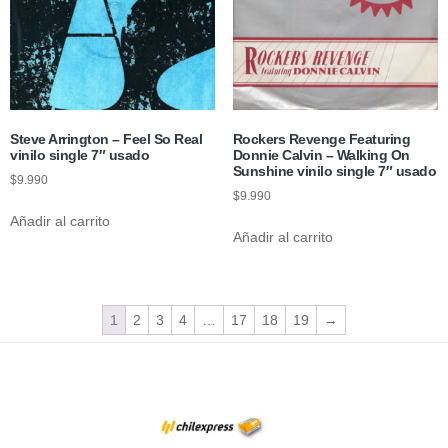
Steve Arrington – Feel So Real
Rockers Revenge Featuring
vinilo single 7″ usado
Donnie Calvin – Walking On
Sunshine vinilo single 7″ usado
$
9.990
$
9.990
Añadir al carrito
Añadir al carrito
1
2
3
4
…
17
18
19
→