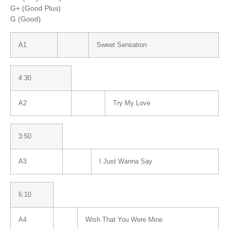
G+ (Good Plus)
G (Good)
A1
Sweet Sensation
4:30
A2
Try My Love
3:50
A3
I Just Wanna Say
6:10
A4
Wish That You Were Mine