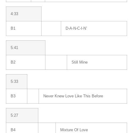
4:33
B1
D-A-N-C-I-N’
5:41
B2
Still Mine
5:33
B3
Never Knew Love Like This Before
5:27
B4
Mixture Of Love