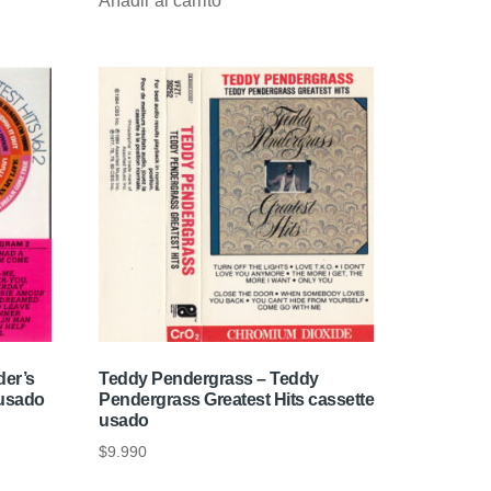
Añadir al carrito
der’s
Teddy Pendergrass – Teddy
 usado
Pendergrass Greatest Hits cassette
usado
$
9.990