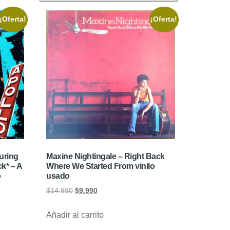
¡Oferta!
¡Oferta!
uring
Maxine Nightingale – Right Back
k* – A
Where We Started From vinilo
o
usado
$
14.990
$
9.990
Añadir al carrito