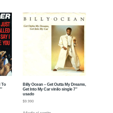
d To
Billy Ocean – Get Outta My Dreams,
7″
Get Into My Car vinilo single 7″
usado
$
9.990