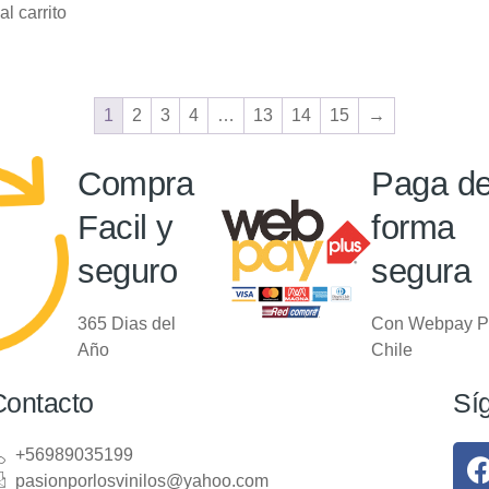
al carrito
1
2
3
4
…
13
14
15
→
Compra
Paga d
Facil y
forma
seguro
segura
365 Dias del
Con Webpay P
Año
Chile
Contacto
Sí
+56989035199
pasionporlosvinilos@yahoo.com