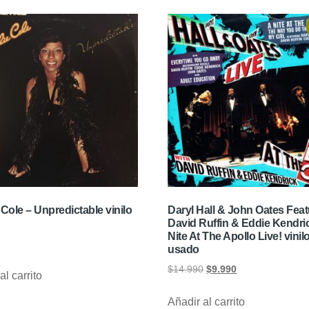
 Cole – Unpredictable vinilo
Daryl Hall & John Oates Feat
David Ruffin & Eddie Kendric
Nite At The Apollo Live! vinil
usado
$
14.990
$
9.990
al carrito
Añadir al carrito