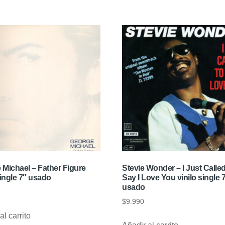
 Michael – Father Figure
Stevie Wonder – I Just Calle
single 7″ usado
Say I Love You vinilo single 
usado
$
9.990
al carrito