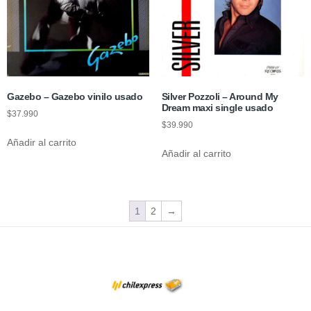
Gazebo – Gazebo vinilo usado
Silver Pozzoli – Around My
Dream maxi single usado
$
37.990
$
39.990
Añadir al carrito
Añadir al carrito
1
2
→