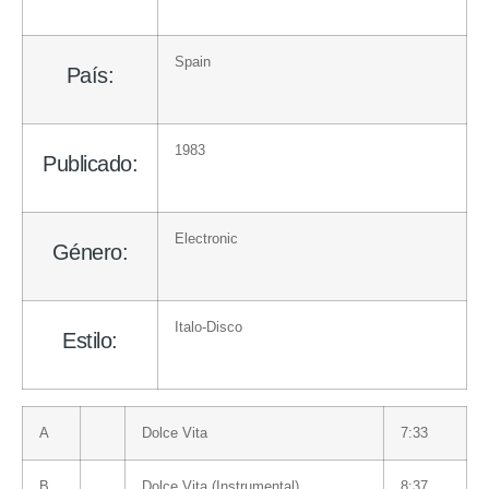
Spain
País:
1983
Publicado:
Electronic
Género:
Italo-Disco
Estilo:
A
Dolce Vita
7:33
B
Dolce Vita (Instrumental)
8:37