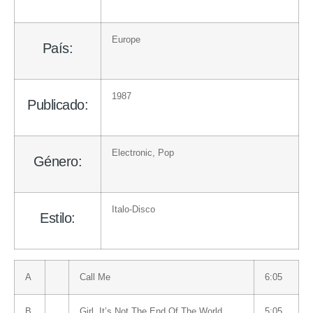
Europe
País:
1987
Publicado:
Electronic
,
Pop
Género:
Italo-Disco
Estilo:
A
Call Me
6:05
B
Girl, It’s Not The End Of The World
5:05