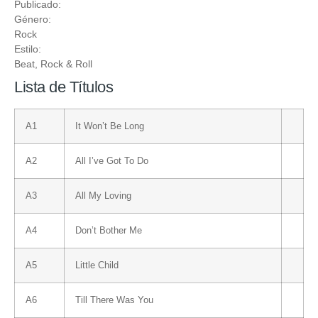
Publicado:
Género:
Rock
Estilo:
Beat
,
Rock & Roll
Lista de Títulos
A1
It Won’t Be Long
A2
All I’ve Got To Do
A3
All My Loving
A4
Don’t Bother Me
A5
Little Child
A6
Till There Was You