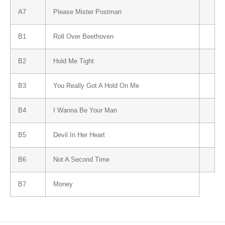
A7
Please Mister Postman
B1
Roll Over Beethoven
B2
Hold Me Tight
B3
You Really Got A Hold On Me
B4
I Wanna Be Your Man
B5
Devil In Her Heart
B6
Not A Second Time
B7
Money