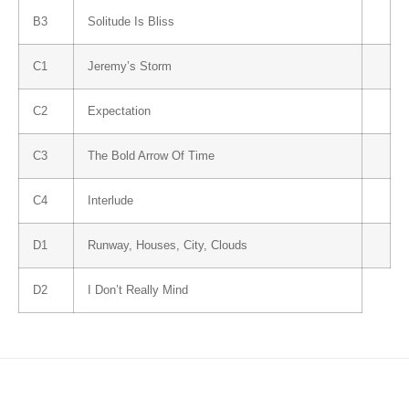
B3
Solitude Is Bliss
C1
Jeremy’s Storm
C2
Expectation
C3
The Bold Arrow Of Time
C4
Interlude
D1
Runway, Houses, City, Clouds
D2
I Don’t Really Mind