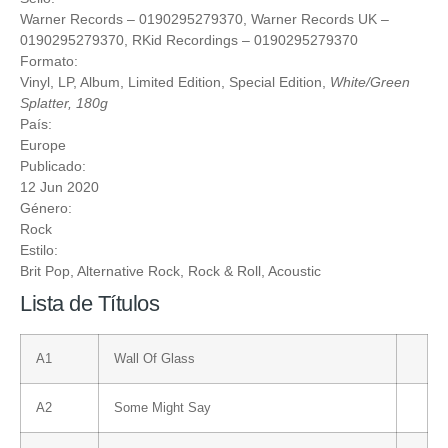
Warner Records
‎– 0190295279370,
Warner Records UK
‎–
0190295279370,
RKid Recordings
‎– 0190295279370
Formato:
Vinyl
, LP, Album, Limited Edition, Special Edition,
White/Green
Splatter, 180g
País:
Europe
Publicado:
12 Jun 2020
Género:
Rock
Estilo:
Brit Pop
,
Alternative Rock
,
Rock & Roll
,
Acoustic
Lista de Títulos
A1
Wall Of Glass
A2
Some Might Say