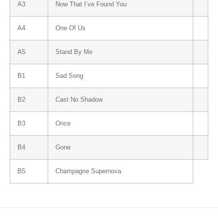
A3
Now That I’ve Found You
A4
One Of Us
A5
Stand By Me
B1
Sad Song
B2
Cast No Shadow
B3
Once
B4
Gone
B5
Champagne Supernova