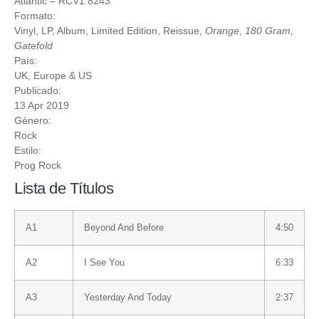
Atlantic
‎– RCV1 8243
Formato:
Vinyl
, LP, Album, Limited Edition, Reissue,
Orange, 180 Gram,
Gatefold
País:
UK, Europe & US
Publicado:
13 Apr 2019
Género:
Rock
Estilo:
Prog Rock
Lista de Títulos
A1
Beyond And Before
4:50
A2
I See You
6:33
A3
Yesterday And Today
2:37