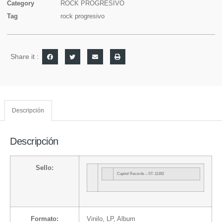
Category
ROCK PROGRESIVO
Tag
rock progresivo
Share it :
Descripción
Descripción
Sello:
Capitol Records
– ST-11392
Formato:
Vinilo
, LP, Album