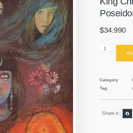
King Cr
Poseidon
$
34.990
AÑ
Category
Tag
Share it :