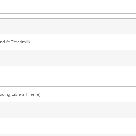
2nd At Treadmill)
luding Libra’s Theme)