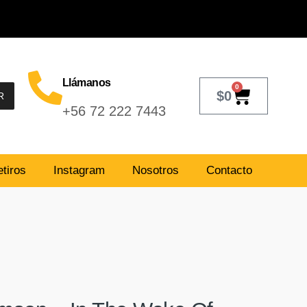
Llámanos
0
$
0
R
+56 72 222 7443
tiros
Instagram
Nosotros
Contacto