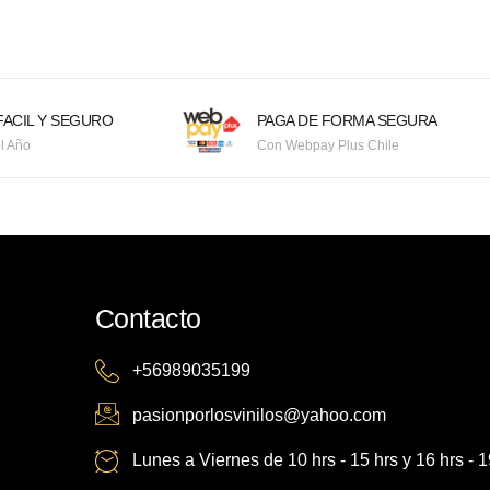
ACIL Y SEGURO
PAGA DE FORMA SEGURA
l Año
Con Webpay Plus Chile
Contacto
+56989035199
pasionporlosvinilos@yahoo.com
Lunes a Viernes de 10 hrs - 15 hrs y 16 hrs - 1