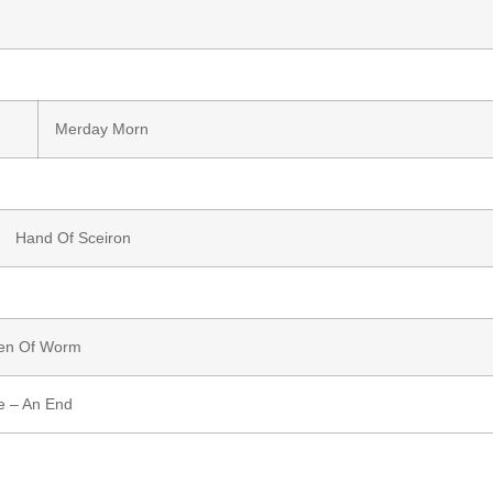
Merday Morn
Hand Of Sceiron
en Of Worm
e – An End