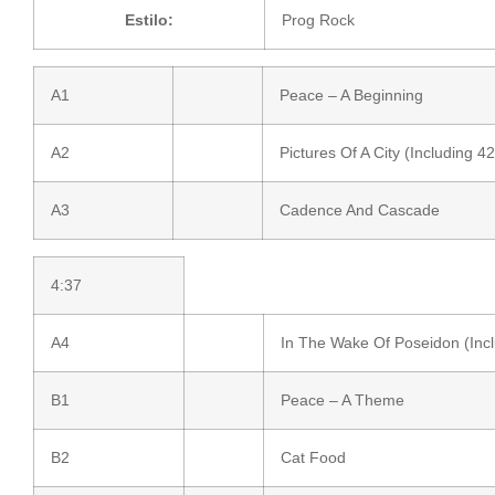
Estilo:
Prog Rock
A1
Peace – A Beginning
A2
Pictures Of A City (Including 4
A3
Cadence And Cascade
4:37
A4
In The Wake Of Poseidon (Inc
B1
Peace – A Theme
B2
Cat Food