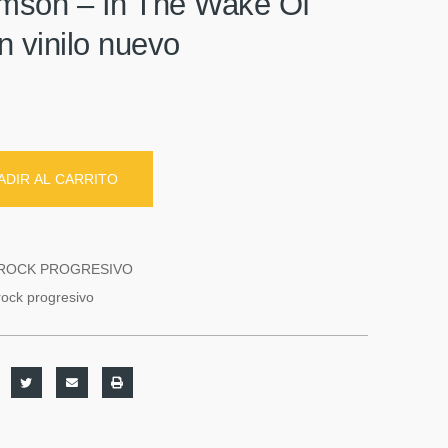
imson ‎– In The Wake Of
 vinilo nuevo
ADIR AL CARRITO
ROCK PROGRESIVO
rock progresivo