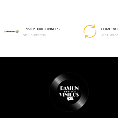
ENVIOS NACIONALES
COMPRA F
via Chilexpress
365 Dias de