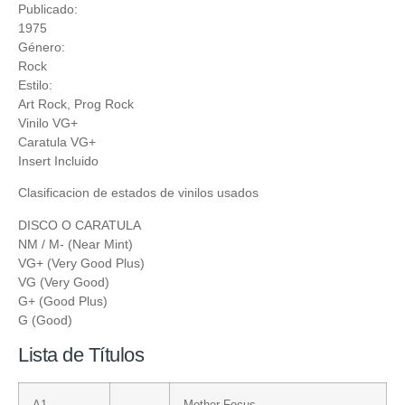
Publicado:
1975
Género:
Rock
Estilo:
Art Rock
,
Prog Rock
Vinilo VG+
Caratula VG+
Insert Incluido
Clasificacion de estados de vinilos usados
DISCO O CARATULA
NM / M- (Near Mint)
VG+ (Very Good Plus)
VG (Very Good)
G+ (Good Plus)
G (Good)
Lista de Títulos
A1
Mother Focus