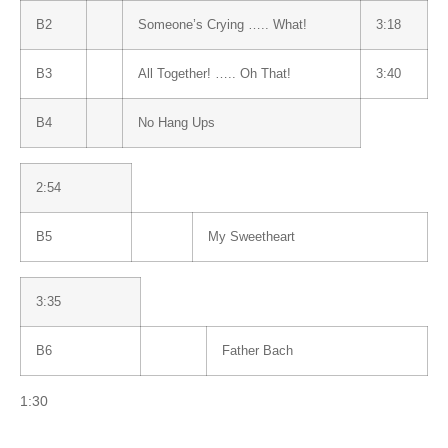
B2
Someone’s Crying ….. What!
3:18
B3
All Together! ….. Oh That!
3:40
B4
No Hang Ups
2:54
B5
My Sweetheart
3:35
B6
Father Bach
1:30