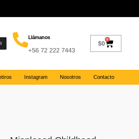
Llámanos
0
$
0
R
+56 72 222 7443
tiros
Instagram
Nosotros
Contacto