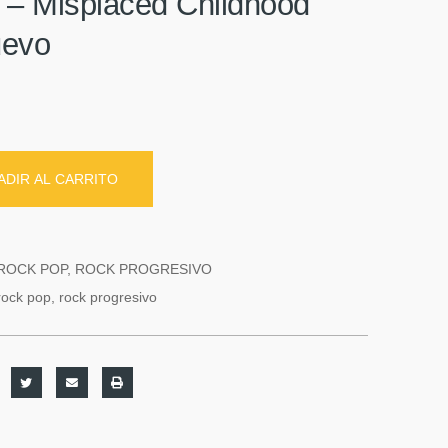
n ‎– Misplaced Childhood
uevo
ADIR AL CARRITO
ROCK POP
,
ROCK PROGRESIVO
rock pop
,
rock progresivo