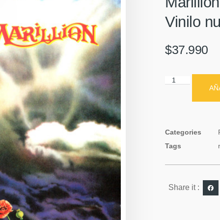
Marillio
Vinilo n
$
37.990
AÑ
Categories
Tags
Share it :