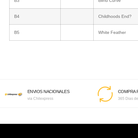
B3
Blind Curve
B4
Childhoods End?
B5
White Feather
ENVIOS NACIONALES
COMPRA F
via Chilexpress
365 Dias de