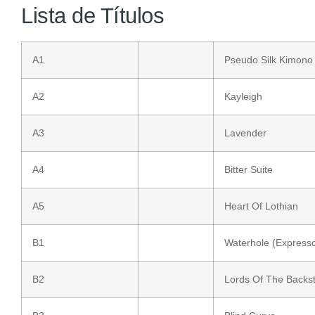
Lista de Títulos
A1
Pseudo Silk Kimono
A2
Kayleigh
A3
Lavender
A4
Bitter Suite
A5
Heart Of Lothian
B1
Waterhole (Express
B2
Lords Of The Backs