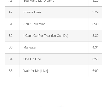
A6
You Make My Dreams
3:10
A7
Private Eyes
3:29
B1
Adult Education
5:39
B2
I Can’t Go For That (No Can Do)
3:39
B3
Maneater
4:34
B4
One On One
3:53
B5
Wait for Me [Live]
6:09