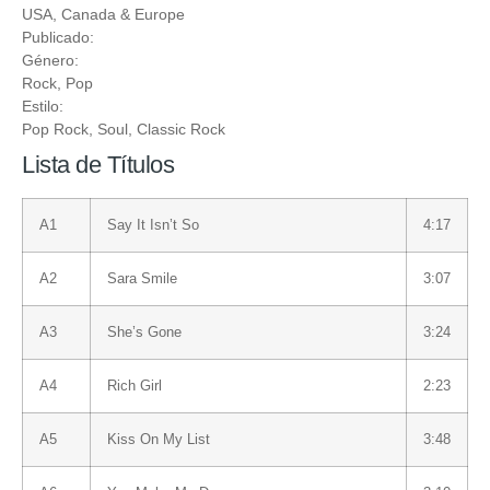
USA, Canada & Europe
Publicado:
Género:
Rock
,
Pop
Estilo:
Pop Rock
,
Soul
,
Classic Rock
Lista de Títulos
A1
Say It Isn’t So
4:17
A2
Sara Smile
3:07
A3
She’s Gone
3:24
A4
Rich Girl
2:23
A5
Kiss On My List
3:48