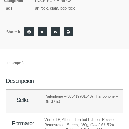
Categories
ROCK POP
,
VINILOS
Tags
art rock
,
glam
,
pop rock
Share it :
Descripción
Descripción
Parlophone
– 5054197816437
,
Parlophone
–
Sello:
DBDD 50
Vinilo
, LP, Album, Limited Edition, Reissue,
Formato:
Remastered, Stereo
,
180g, Gatefold, 50th