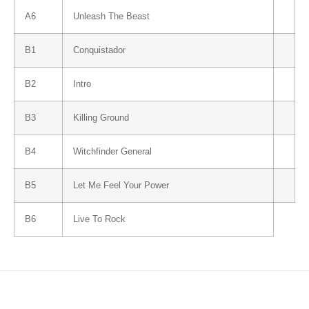
A6
Unleash The Beast
B1
Conquistador
B2
Intro
B3
Killing Ground
B4
Witchfinder General
B5
Let Me Feel Your Power
B6
Live To Rock