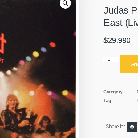
Judas P
East (Li
$
29.990
AÑ
Category
Tag
Share it :