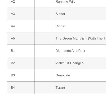
A2
Running Wild
A3
Sinner
A4
Ripper
A5
The Green Manalishi (With The 
B1
Diamonds And Rust
B2
Victim Of Changes
B3
Genocide
B4
Tyrant