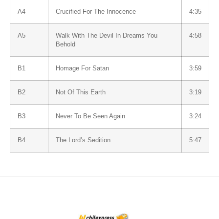
A4
Crucified For The Innocence
4:35
A5
Walk With The Devil In Dreams You
4:58
Behold
B1
Homage For Satan
3:59
B2
Not Of This Earth
3:19
B3
Never To Be Seen Again
3:24
B4
The Lord’s Sedition
5:47