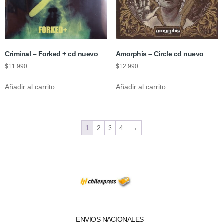
Criminal – Forked + cd nuevo
Amorphis – Circle cd nuevo
$
11.990
$
12.990
Añadir al carrito
Añadir al carrito
1
2
3
4
→
ENVIOS NACIONALES