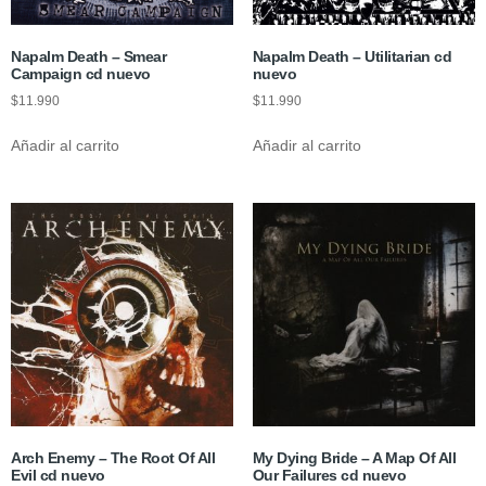
Napalm Death – Smear
Napalm Death – Utilitarian cd
Campaign cd nuevo
nuevo
$
11.990
$
11.990
Añadir al carrito
Añadir al carrito
Arch Enemy – The Root Of All
My Dying Bride – A Map Of All
Evil cd nuevo
Our Failures cd nuevo