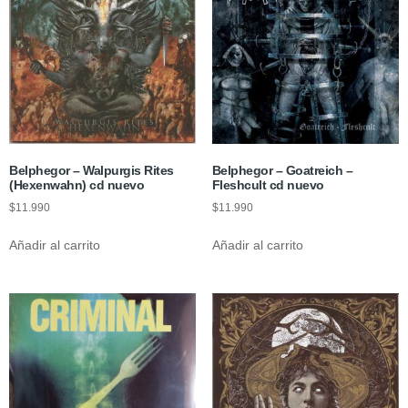
Belphegor – Walpurgis Rites
Belphegor – Goatreich –
(Hexenwahn) cd nuevo
Fleshcult cd nuevo
$
11.990
$
11.990
Añadir al carrito
Añadir al carrito