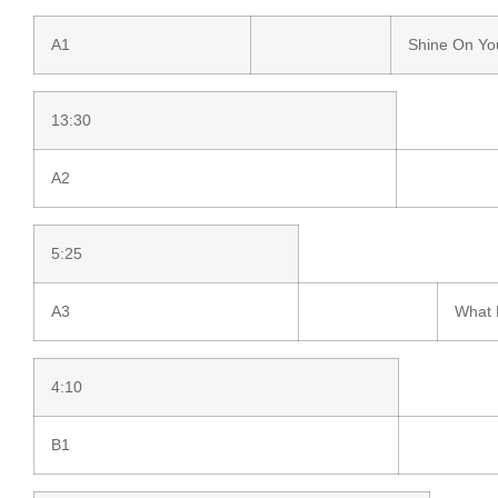
A1
Shine On Yo
13:30
A2
5:25
A3
What 
4:10
B1