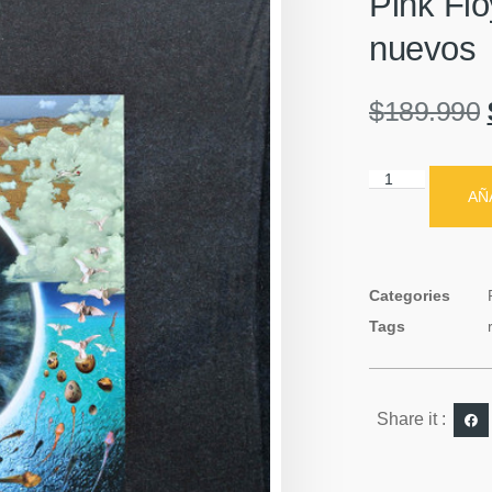
Pink Flo
nuevos
$
189.990
AÑ
Categories
Tags
Share it :