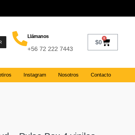
Llámanos
0
$
0
R
+56 72 222 7443
tiros
Instagram
Nosotros
Contacto