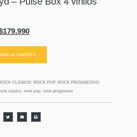
yd – Pulse Box 4 vinilos
$
179.990
ADIR AL CARRITO
ROCK CLÁSICO
,
ROCK POP
,
ROCK PROGRESIVO
rock clasico
,
rock pop
,
rock progresivo