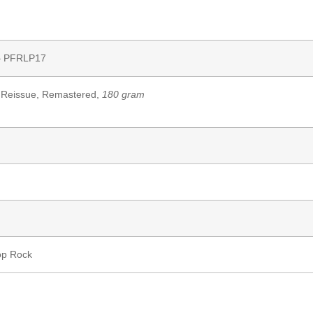
 PFRLP17
, Reissue, Remastered,
180 gram
op Rock