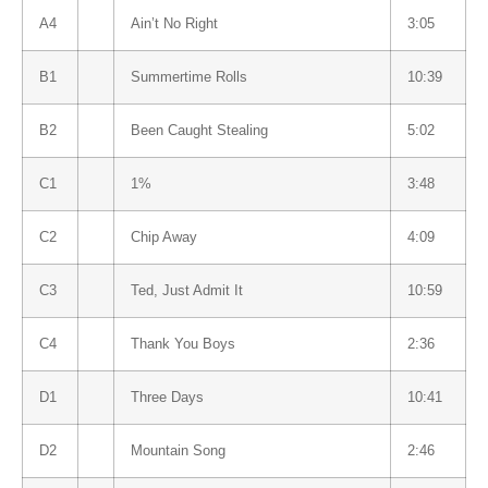
A4
Ain’t No Right
3:05
B1
Summertime Rolls
10:39
B2
Been Caught Stealing
5:02
C1
1%
3:48
C2
Chip Away
4:09
C3
Ted, Just Admit It
10:59
C4
Thank You Boys
2:36
D1
Three Days
10:41
D2
Mountain Song
2:46